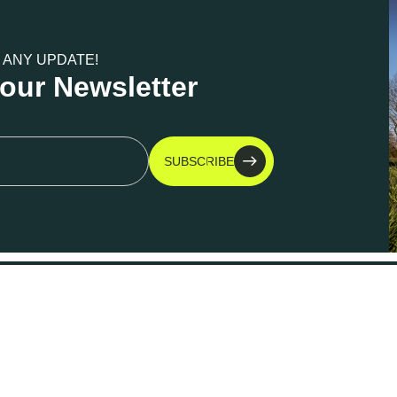
 ANY UPDATE!
 our Newsletter
SUBSCRIBE
Kontakt
K
Jens-Patent-Weg 4-6
I
25821 Bredstedt
D
S
TEL: +49 (0) 4671 79 79 120