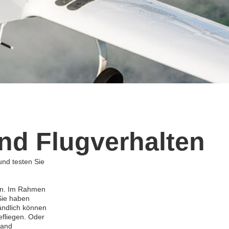
und Flugverhalten
und testen Sie
fen. Im Rahmen
Sie haben
ändlich können
efliegen. Oder
land