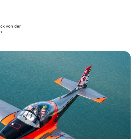
uck von der
s.