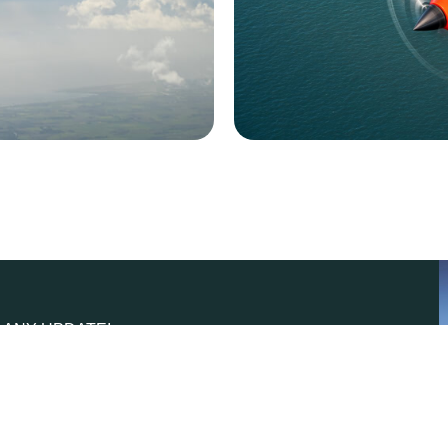
 ANY UPDATE!
 our Newsletter
SUBSCRIBE