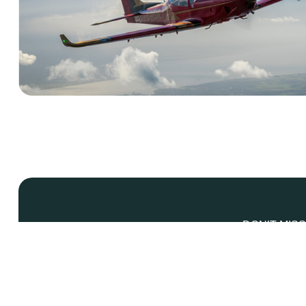
DON’T MISS
Subscribe to