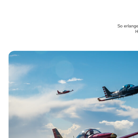
So erlange
H