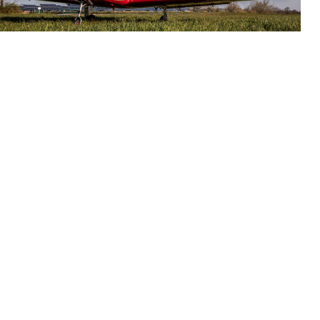
ARRIERE
LINKEDIN
MPRESSUM
INSTAGRAM
ATENSCHUTZERKLÄRUNG
FACEBOOK
ITEMAP
YOUTUBE
UNDEN-LOGIN
VILUS