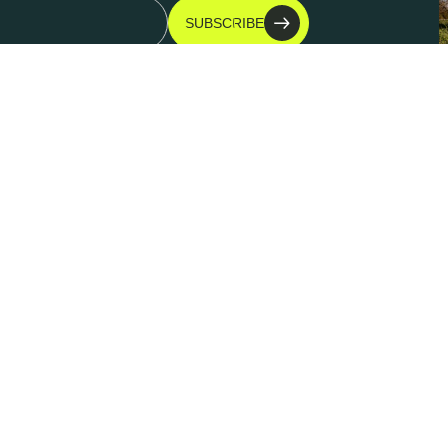
SUBSCRIBE
Kontakt
K
Jens-Patent-Weg 4-6
I
25821 Bredstedt
D
S
TEL: +49 (0) 4671 79 79 120
K
FAX: +49 (0) 4671 79 79 122
A
EMAIL: INFO@BREEZERAIRCRAFT.DE